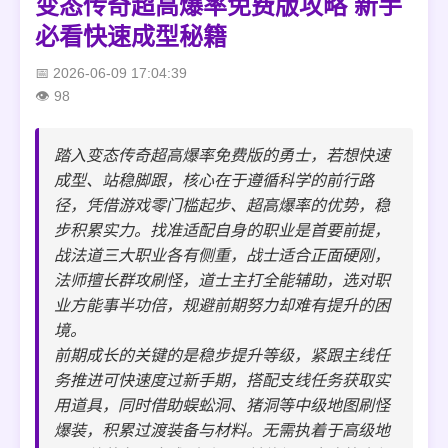
变态传奇超高爆率免费版攻略 新手
必看快速成型秘籍
2026-06-09 17:04:39
98
踏入变态传奇超高爆率免费版的勇士，若想快速
成型、站稳脚跟，核心在于遵循科学的前行路
径，凭借游戏零门槛起步、超高爆率的优势，稳
步积累实力。找准适配自身的职业是首要前提，
战法道三大职业各有侧重，战士适合正面硬刚，
法师擅长群攻刷怪，道士主打全能辅助，选对职
业方能事半功倍，规避前期努力却难有提升的困
境。
前期成长的关键的是稳步提升等级，紧跟主线任
务推进可快速度过新手期，搭配支线任务获取实
用道具，同时借助蜈蚣洞、猪洞等中级地图刷怪
爆装，积累过渡装备与材料。无需执着于高级地