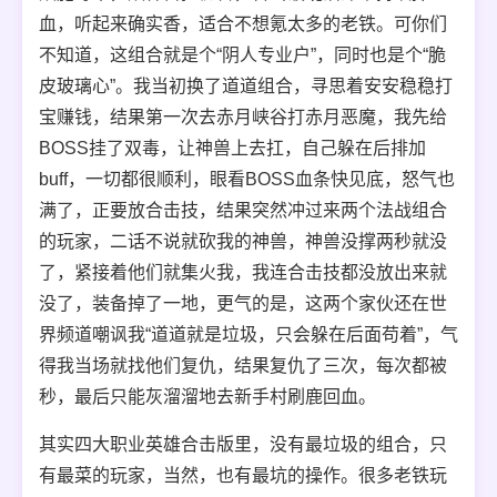
血，听起来确实香，适合不想氪太多的老铁。可你们
不知道，这组合就是个“阴人专业户”，同时也是个“脆
皮玻璃心”。我当初换了道道组合，寻思着安安稳稳打
宝赚钱，结果第一次去赤月峡谷打赤月恶魔，我先给
BOSS挂了双毒，让神兽上去扛，自己躲在后排加
buff，一切都很顺利，眼看BOSS血条快见底，怒气也
满了，正要放合击技，结果突然冲过来两个法战组合
的玩家，二话不说就砍我的神兽，神兽没撑两秒就没
了，紧接着他们就集火我，我连合击技都没放出来就
没了，装备掉了一地，更气的是，这两个家伙还在世
界频道嘲讽我“道道就是垃圾，只会躲在后面苟着”，气
得我当场就找他们复仇，结果复仇了三次，每次都被
秒，最后只能灰溜溜地去新手村刷鹿回血。
其实四大职业英雄合击版里，没有最垃圾的组合，只
有最菜的玩家，当然，也有最坑的操作。很多老铁玩