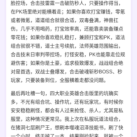
脸控场，合击技雷霆一击破防秒人，只要操作得当，
在PK场里绝对能横着走；如果你喜欢打宝赚钱，零氪
或者微氪，道道组合就很合适，双毒叠满，神兽扛
伤，几乎不用喝药，打宝效率高，还能靠卖装备赚点
零花钱；如果你喜欢稳扎稳打，兼顾打宝和PK，道法
组合就很不错，道士主号续航，法师英雄范围输出，
合击技末日审判带控场，打怪安稳，PK也能靠走位规
避伤害；如果你是土豪，追求极致爆发，战战组合绝
对是首选，双战士叠爆发，合击破魂斩秒BOSS、秒
玩家，只要装备到位，全服横着走都没问题。
最后再吐槽一句，四大职业英雄合击版里的坑确实
多，不光有组合坑、操作坑，还有玩家坑，有时候你
安安稳稳刷怪，都会有人过来抢怪、杀人，尤其是私
服里，这种情况更常见。我上次在私服玩道法组合，
在猪洞七层刷尸王，想刷本噬魂沼泽技能书，刷了快
一个小时，终于掉了一本，结果刚捡起来，就被一个