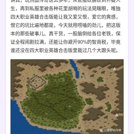
讲真，玩热血传奇这么多年，从官服砍鹿砍到怀疑人
生，再到私服里被各种花里胡哨的玩法晃瞎眼，唯独
四大职业英雄合击版能让我又爱又恨，爱它的爽感，
恨它的坑比遍地都是，今天就用唠嗑的劲儿，把这版
本的那些破事儿、真干货，一股脑倒给各位老铁，保
证全程闹剧拉满，还能让你避开90%的智商税，毕竟
谁还没在四大职业英雄合击版里栽过几个大跟头呢。