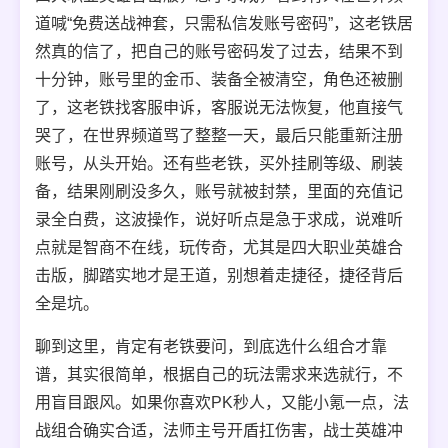
道喊“免费送战神套，只需私信发账号密码”，这老铁居
然真的信了，把自己的账号密码发了过去，结果不到
十分钟，账号里的金币、装备全被清空，角色还被删
了，这老铁找客服申诉，客服说无法恢复，他直接气
哭了，在世界频道骂了整整一天，最后只能重新注册
账号，从头开始。还有些老铁，买外挂刷等级、刷装
备，结果刚刷没多久，账号就被封禁，里面的充值记
录全白费，这波操作，说好听点是急于求成，说难听
点就是智商不在线，玩传奇，尤其是四大职业英雄合
击版，脚踏实地才是王道，别想着走捷径，捷径背后
全是坑。
聊到这里，肯定有老铁要问，到底选什么组合才靠
谱，其实很简单，根据自己的玩法需求来选就行，不
用盲目跟风。如果你喜欢PK秒人，又能小氪一点，法
战组合确实合适，法师主号开盾扛伤害，战士英雄冲