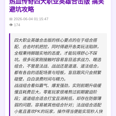
热血传奇四大职业英雄合击版 搞笑
避坑攻略
2026-06-04 01:15:47
174
四大职业英雄合击版的核心要点的在于组合搭
配、合击时机把控，同时得避开各类玩法陷阱，
全程秉持脚踏实地的态度，才能玩得舒心不踩
坑。很多玩家刚接触时容易盲目追求战力、瞎选
组合，不管是法战、战战还是道道、道法组合，
都有各自的适配场景与短板，盲目跟风只会频繁
碰壁，白白浪费时间与精力。
战战组合看似霸气、爆发强劲，实则前期升级缓
慢且耗费巨大，零氪玩家很难熬过前期窘迫阶
段；道道组合适合打宝且消耗低，却存在防御薄
弱的问题，容易被其他组合针对；法战组合适配
小氪且喜欢PK的玩家，操作得当便能实现秒人快