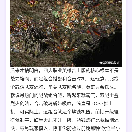
后来才搞明白，四大职业英雄合击版的核心根本不是
战力堆砌，而是组合搭配和合击时机，这玩意儿比找
个靠谱队友还难，毕竟队友能骂醒，英雄只会摆烂。
就说最热门的战战组合吧，听起来就霸气，双战士叠
烈火剑法，合击破魂斩带吸血，简直是BOSS推土
机，可实际上，这组合就是个烧钱机器，前期升级慢
得像蜗牛，砍半天鹿才升一级，药钱烧得比我抽烟还
快，零氪玩家慎入，除非你能熬过前期那种“砍怪半小