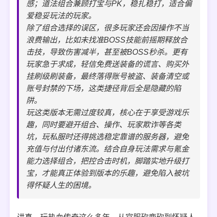
感；道法组合兼顾打宝与PK，稳扎稳打，适合偏
爱稳妥玩法的玩家。
除了组合选择的误区，很多玩家还会因操作不当
浪费输出，比如未找准BOSS技能前摇期释放合
击技，导致伤害减半，甚至被BOSS秒杀。更有
玩家急于求成，轻信免费送装备的谎言、购买外
挂刷级刷装备，最终落得账号被盗、装备清空或
账号封禁的下场，这类捷径背后全是隐藏的陷
阱。
玩这类版本无需过度较真，核心在于享受游戏乐
趣，同时要避开组合、操作、玩家欺诈等各类
坑，玩私服时还得挑选稳定靠谱的服务器，避免
充值与付出付诸东流。结合自身玩法需求与氪金
能力选择组合，把控合击时机，脚踏实地升级打
宝，才能真正体验到版本的乐趣，避免陷入被坑
得怀疑人生的困境。