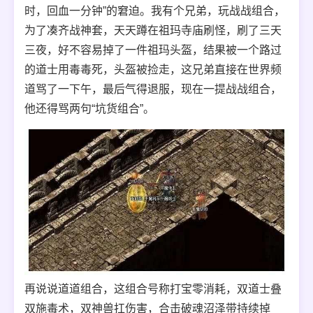
时，回血一分钟”的窘迫。我有个兄弟，玩战战组合，
为了凑齐战神套，天天蹲在祖玛寺庙刷怪，刷了三天
三夜，好不容易掉了一件祖玛头盔，结果被一个路过
的道士用毒毒死，头盔被捡走，这兄弟直接在世界频
道骂了一下午，最后气得退服，现在一提战战组合，
他还得骂两句“坑货组合”。
再说说道道组合，这组合号称打宝零消耗，双道士叠
双施毒术，双神兽扛伤害，合击破魂沼泽带持续掉