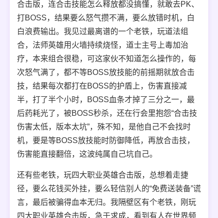
合击版，连合击技能怎么释放都没搞懂，就敢去PK、
打BOSS，结果要么怒气攒不满，要么放错时机，白
白浪费输出。我见过最离谱的一个老铁，玩道法组
合，法师英雄用火墙持续烧怪，道士主号上毒加治
疗，本来组合很稳，可这家伙不知道怎么操作的，每
次怒气满了，都不等BOSS放技能的前摇期就放合击
技，结果每次都打在BOSS的护盾上，伤害直接减
半，打了半个小时，BOSS血条才掉了三分之一，最
后药耗光了，被BOSS秒杀，还在行会里抱怨“合击技
伤害太低，版本太坑”，殊不知，是他自己不会找时
机，要是等BOSS放技能时防御降低，再放合击技，
伤害能直接翻倍，这波纯属自己坑自己。
还有些老铁，玩四大职业英雄合击版，总想着走捷
径，要么花钱买外挂，要么轻信别人的“免费送装备”谎
言，最后被骗得血本无归。我隔壁区有个老铁，刚玩
四大职业英雄合击版，急于求成，看到有人在世界频