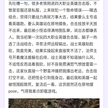
先吐槽一句，很多老铁刚进四大职业英雄合击版，不
管是官服还是私服，上来就犯一个致命错误——瞎选
组合，觉得只要战力高就万事大吉，结果要么主号追
着英雄跑，要么英雄站在原地摸鱼，合击技放半天放
不出来，最后被小怪追得满地图乱窜，说出去都嫌丢
人。我当初第一次玩四大职业英雄合击版，脑子一热
选了法战组合，寻思法师远程输出，战士英雄贴脸
砍，简直完美，结果实操起来直接笑不活了，法师主
号开着魔法盾躲在后排，战士英雄不知道抽什么风，
不追怪反而追着我砍，好不容易攒满怒气想放雷霆一
击，这家伙直接一个野蛮冲撞把我撞出老远，合击技
打空不说，还把怪全引到我身边，最后我和英雄一起
被怪围殴致死，复活后一看，这货居然还在原地摆
pose，气得我差点卸载游戏。