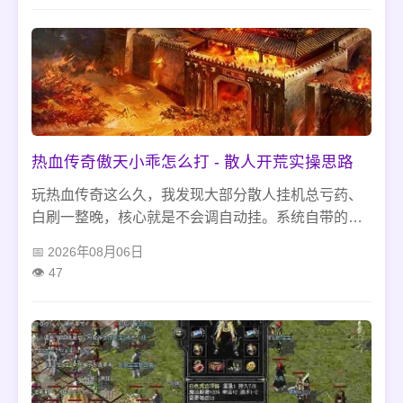
奏，不氪金也能安稳刷图打宝，玩着特别对味。
热血传奇傲天小乖怎么打 - 散人开荒实操思路
玩热血传奇这么久，我发现大部分散人挂机总亏药、
白刷一整晚，核心就是不会调自动挂。系统自带的默
认设置很鸡肋，根本不适配散人开荒节奏。不管是僵
2026年08月06日
尸洞、猪洞这些常用刷图点，还是三职业挂机玩法，
47
没调好吃药阈值、技能释放和拾取过滤，很容易背包
塞满垃圾、卡图暴毙，都是新人高频踩坑的问题。