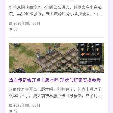
新手总问热血传奇小宝阁怎么进入，我见太多小白栽
坑。其实40级就够，去土城药店旁小巷找使者，带
1000传奇币，少数版本要凭证沃玛教主能掉，别信
2026年08月06日
VIP忽悠，也别和藏宝阁搞混，晚上人多别去，卡得慌
53
还找不到NPC。
热血传奇会开点卡版本吗 现状与玩家实操参考
热血传奇会开点卡版本吗？别瞎等了，纯点卡短时间
根本出不了。我之前被私服点卡口号骗惨，充了月卡
全是坑，不如冲官方怀旧服，祖玛、牛魔刷精英就能
2026年08月06日
凑装备，避开顶榜、内部充值的坑，踏实肝比啥都
49