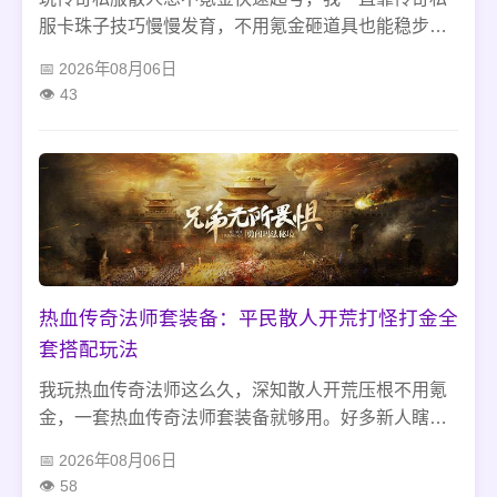
服卡珠子技巧慢慢发育，不用氪金砸道具也能稳步升
级。别像新手一样拿到珠子就乱吃，白白浪费加成，
2026年08月06日
蹲比奇骷髅洞、盟重蜈蚣洞这些老点位，卡好等级临
43
界点手动操作就行，避开系统风控，升级之余还能顺
手刷小怪打材料换元宝，开荒发育特别省心。
热血传奇法师套装备：平民散人开荒打怪打金全
套搭配玩法
我玩热血传奇法师这么久，深知散人开荒压根不用氪
金，一套热血传奇法师套装备就够用。好多新人瞎堆
高魔散件不凑套装，下洞刷怪蓝耗炸裂还扛不住伤
2026年08月06日
害，越刷越亏。老老实实蹲僵尸洞、蜈蚣洞慢慢刷成
58