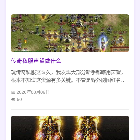
强，犯不着死等纯点卡。
传奇私服声望做什么
玩传奇私服这么久，我发现大部分新手都瞎用声望，
根本不知道这资源有多关键。不管是野外刷图红名洗
白，还是解锁专属打宝秘境地图，全都离不开声望。
2026年08月06日
很多人随手拿声望换低级耗材，白白浪费了提升战
50
力、稳定打金的机会，硬生生错失了散人零氪开荒的
绝佳优势。