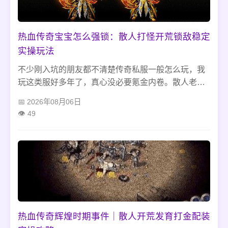
热血传奇宝宝怎么强锁：散人打怪开荒锁敌稳定
实操玩法
不少刚入坑的朋友都不清楚传奇私服一般怎么玩，我
玩这类服好多年了，真心没必要氪金内卷。散人老老
实实选道士开局，蹲新手小怪刷等级攒元宝，中期就
2026年08月06日
待猪洞、蜈蚣洞安稳发育，别瞎冲高阶地图找罪受。
49
随便凑套平民装备够用就行，远离私服各种充值套
路，不贪私下交易，慢慢玩刷图打金就很舒服。
热血传奇辉煌时期事件｜散人开荒发育打金配装