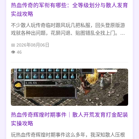
热血传奇的军衔有哪些：全等级划分与散人发育
实战攻略
不少散人玩传奇临时跟风玩几把私服，回头登原版游
戏就各种出问题，花屏闪退、贴图错乱全找上门。很
多人不知道传奇下了私服怎么恢复，傻乎乎卸载重装
2026年08月06日
白费功夫。我玩传奇这么多年，压根不用这么麻烦，
46
手动清掉私服残留文件、注册表和后台进程，简单修
复下客户端就能正常打宝开荒。
热血传奇辉煌时期事件｜散人开荒发育打金配装
实操攻略
玩热血传奇辉煌时期事件这么多年，我深知散人压根