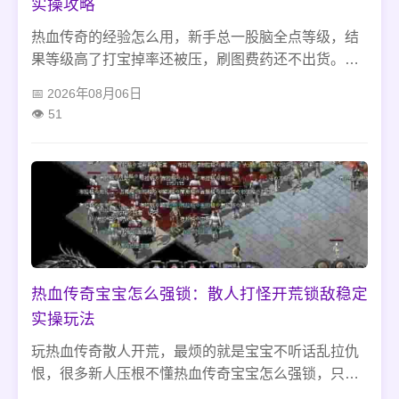
实操攻略
热血传奇的经验怎么用，新手总一股脑全点等级，结
果等级高了打宝掉率还被压，刷图费药还不出货。我
玩散人都是卡着沃玛、石墓的等级线慢慢发育，多余
2026年08月06日
经验留着升技能，后期再囤着备转生用，不氪金也能
51
稳着走，少走好多冤枉路。
热血传奇宝宝怎么强锁：散人打怪开荒锁敌稳定
实操玩法
玩热血传奇散人开荒，最烦的就是宝宝不听话乱拉仇
恨，很多新人压根不懂热血传奇宝宝怎么强锁，只会
手动点目标就完事。我刷图打宝踩过无数坑，不管是