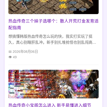
热血传奇三个妹子选哪个：散人开荒打金发育适
配指南
想搞懂韩版热血传奇怎么玩的快，我实打实玩了挺
久，真心别瞎肝乱冲。新手别扎堆抢怪也别乱闯高阶
地图，选道士战士开荒最省心，蹲对半兽人古墓、尸
2026年08月06日
王殿稳步升级，沃玛森林打金攒资源就行。前期别瞎
49
搞装备乱加行会，避开这些新人坑，散人不用氪金也
能快速发育起来。
热血传奇小宝阁怎么进入 新手易懂进入细节