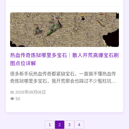
套，稳住走位少硬抗，打怪升级、挂机打金都能顺顺
利利，避开混搭坑就没多大难题。
热血传奇炼狱哪里多宝石｜散人开荒高爆宝石刷
图点位详解
很多新手玩热血传奇都紧缺宝石，一直搞不懂热血传
奇炼狱哪里多宝石，我开荒那会也踩过不少冤枉坑。
千万别盲目冲炼狱高层刷图，这里宝石爆率很低，纯
2026年08月06日
纯浪费时间。老老实实蹲魔境三层刷小怪，抽空刷下
50
秘境边缘精英，别频繁回城断掉掉落buff，这样刷宝石
的效率远超蹲守各类BOSS。
1
2
3
4