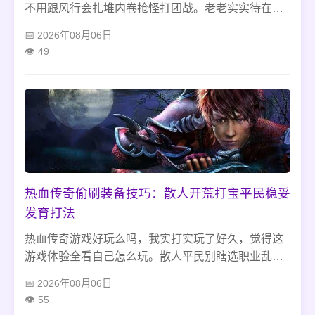
不用跟风行会扎堆内卷抢怪打团战。老老实实待在封
魔谷、石墓这些没人抢的地图刷图开荒打金，简简单
2026年08月06日
单搭一身平民过渡装备就够用，别盲目追极品亏资
49
源。避开游戏里的交易骗局、组队抢装这些新人常踩
的雷区，不用氪金也能踏踏实实稳步发育。
热血传奇偷刷装备技巧：散人开荒打宝平民稳妥
发育打法
热血传奇游戏好玩么吗，我实打实玩了好久，觉得这
游戏体验全看自己怎么玩。散人平民别瞎选职业乱冲
高阶图，踏踏实实蹲基础图打怪升级，选对靠谱打金
2026年08月06日
点位，装备简单混搭过渡就够用。好多新人都是不懂
55
玩法乱踩坑，才觉得游戏没意思，只要摸透开荒节