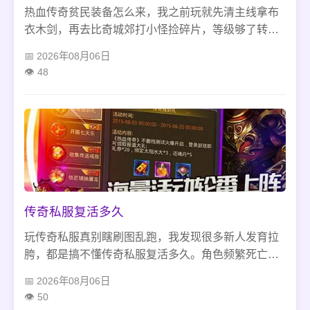
热血传奇贫民装备怎么来，我之前玩就先清主线拿布
衣木剑，再去比奇城郊打小怪捡碎片，等级够了转骷
髅洞，别单独碰里面的骷髅王，多余白装回收换金
2026年08月06日
币，交易行蹲低价沃玛件，加个散人行会蹭副本，不
48
用充钱也能凑够过渡装。
传奇私服复活多久
玩传奇私服真别瞎刷图乱跑，我发现很多新人发育拉
胯，都是搞不懂传奇私服复活多久。角色频繁死亡会
暗藏复活延时惩罚，矿区、猪洞、蜈蚣洞各类地图的
2026年08月06日
小怪、精英和BOSS刷新节奏差别很大，吃透这些真
50
实刷图细节，避开开荒常见雷区，散人升级打金都会