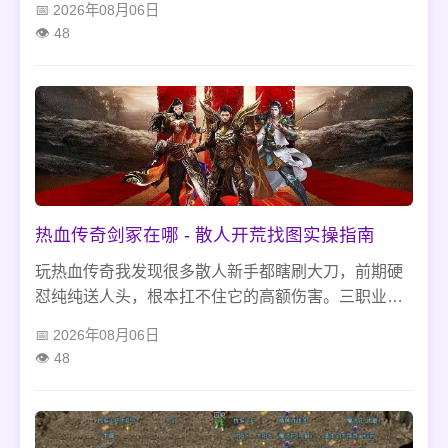
2026年08月06日
法师带虎卫还是道士带神兽，切对攻击模式、清掉周
48
边小怪，简单两步就能锁死BOSS，再也不怕打怪中
途宝宝乱跑坏事。
热血传奇剑冢在哪 - 散人开荒找图实操指南
玩热血传奇我发现很多散人新手都瞎刷大刀，前期硬
怼纯纯送人头，根本扛不住它的高额伤害。三职业打
法差别很大，道士最省心，战士法师都要靠操作拉
2026年08月06日
扯。这玩法没什么神装掉落，就适合中期缺金币、祝
48
福油的时候摸点资源，组队、挂机这些误区千万别
踩。