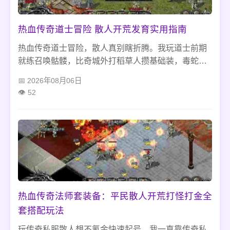
热血传奇道士冒险 散人开荒发育实用指南
热血传奇道士冒险，散人真别瞎折腾。我玩道士前期
就练召唤骷髅，比奇城外打稻草人攒基础装，毒蛇山
谷打宝练等级，沃玛蛾子别碰，没药扛不住。22级出
2026年08月06日
火符去蜈蚣洞，宝宝扛伤丢符下毒，装备不用追极
52
品，银蛇配双虹魔就够用，稳着来最实在。
热血传奇法师套装备：平民散人开荒打怪打金全
套搭配玩法
玩传奇私服散人想不氪金快速起号，我一直靠传奇私