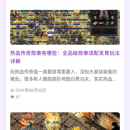
顺畅不少。
热血传奇勋章有哪些：全品级勋章适配发育玩法
详解
玩热血传奇我一直都是零氪散人，深知大家缺装备的
难处。很多新人瞎跑高阶地图白费功夫，其实热血传
奇贫民装备全靠低级图小怪、隐秘矿洞副本慢慢刷。
2026年08月06日
蹲好蜈蚣洞、石墓的精英怪，活用装备合成和行会福
47
利，别盲目追极品装备，避开这些常见误区，不用氪
金也能轻松凑齐成型的平民套装。